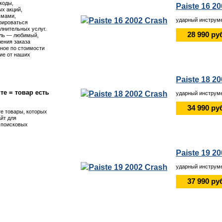
коды,
Paiste 16 2
х акций,
ьмами,
ударный инструме
рироваться
лнительных услуг.
28 990 ру
ль — любимый,
ения заказа
ное по стоимости
ие от наших
Paiste 18 2
те = товар есть
ударный инструме
34 990 ру
те товары, которых
айт для
я поисковых
Paiste 19 2
ударный инструме
37 990 ру