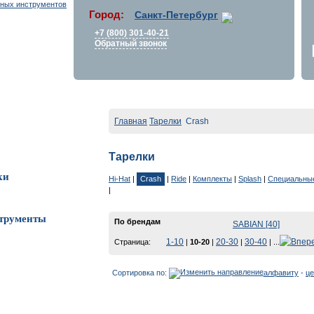
Город:
Санкт-Петербург
+7 (800) 301-40-21
Обратный звонок
Главная
Тарелки
Crash
Тарелки
ки
Hi-Hat
|
Crash
|
Ride
|
Комплекты
|
Splash
|
Специальны
|
трументы
По брендам
SABIAN [40]
1-10
20-30
30-40
Страница:
|
10-20
|
|
| ...
Сортировка по:
алфавиту
-
це