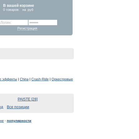
В вашей корзине
0
товаров:
на
руб
Регистрация
е эффекты
|
China
|
Crash-Ride
|
Оркестровые
PAISTE [28]
Все позиции
не
-
популярности