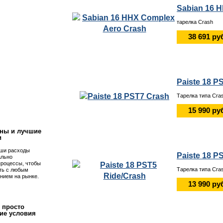
Sabian 16 
тарелка Crash
38 691 ру
Paiste 18 P
Тарелка типа Cra
!
15 990 ру
ны и лучшие
и
ши расходы
Paiste 18 P
ально
процессы, чтобы
Тарелка типа Cra
ть с любым
нием на рынке.
13 990 ру
 просто
ие условия