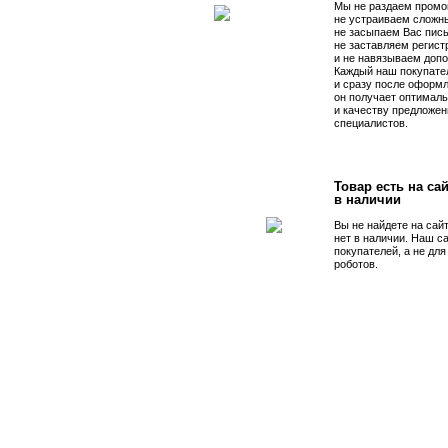
Мы не раздаем промо
не устраиваем сложны
не засыпаем Вас пис
не заставляем регист
и не навязываем допо
Каждый наш покупате
и сразу после оформл
он получает оптималь
и качеству предложен
специалистов.
Товар есть на сай
в наличии
Вы не найдете на сай
нет в наличии. Наш с
покупателей, а не дл
роботов.