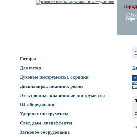
Город
+7 (80
Обрат
Каталог товаров
Г
Гитары
Для гитар
Э
Духовые инструменты, скрипки
M
ст
Дисклавиры, пианино, рояли
Ци
Электронные клавишные инструменты
П
DJ-оборудование
Ударные инструменты
С
Свет, дым, спецэффекты
С
Звуковое оборудование