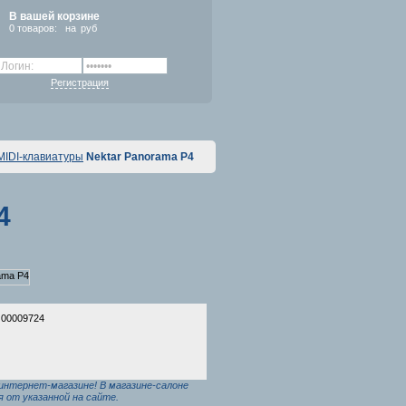
В вашей корзине
0
товаров:
на
руб
Регистрация
MIDI-клавиатуры
Nektar Panorama P4
4
 00009724
интернет-магазине! В магазине-салоне
 от указанной на сайте.