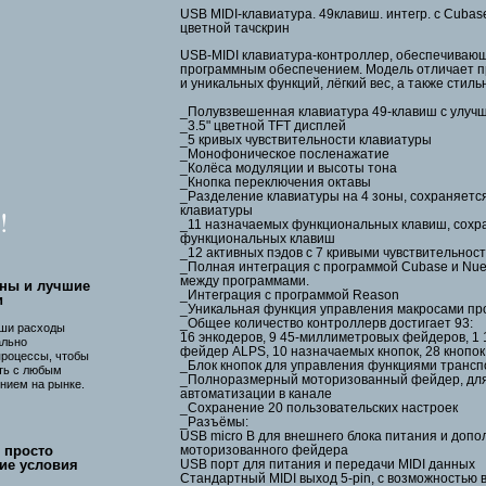
USB MIDI-клавиатура. 49клавиш. интегр. с Cuba
цветной тачскрин
USB-MIDI клавиатура-контроллер, обеспечиваю
программным обеспечением. Модель отличает п
и уникальных функций, лёгкий вес, а также стил
_Полувзвешенная клавиатура 49-клавиш с улуч
_3.5" цветной TFT дисплей
_5 кривых чувствительности клавиатуры
_Монофоническое посленажатие
_Колёса модуляции и высоты тона
_Кнопка переключения октавы
_Разделение клавиатуры на 4 зоны, сохраняется
!
клавиатуры
_11 назначаемых функциональных клавиш, сохра
функциональных клавиш
_12 активных пэдов с 7 кривыми чувствительност
_Полная интеграция с программой Cubase и Nu
между программами.
ны и лучшие
_Интеграция с программой Reason
и
_Уникальная функция управления макросами пр
_Общее количество контроллерв достигает 93:
ши расходы
16 энкодеров, 9 45-миллиметровых фейдеров, 
ально
фейдер ALPS, 10 назначаемых кнопок, 28 кнопок
процессы, чтобы
_Блок кнопок для управления функциями трансп
ть с любым
_Полноразмерный моторизованный фейдер, дл
нием на рынке.
автоматизации в канале
_Сохранение 20 пользовательских настроек
_Разъёмы:
USB micro B для внешнего блока питания и допо
 просто
моторизованного фейдера
ие условия
USB порт для питания и передачи MIDI данных
Стандартный MIDI выход 5-pin, с возможностью