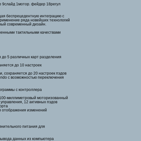
se 9слайд 1мотор. фейдер 18регул
щая беспрецедентную интеграцию с
рименение ряда новейших технологий
ьный современный дизайн.
шенными тактильными качествами
 до 5 различных карт разделения
няется до 10 настроек
и, сохраняется до 20 настроек пэдов
endo с возможностью переключения
ограммы с контроллера
1 100-миллиметровый моторизованный
 управления, 12 активных пэдов
орта
я отображения изменений
лнительного питания для
 вывода данных из компьютера