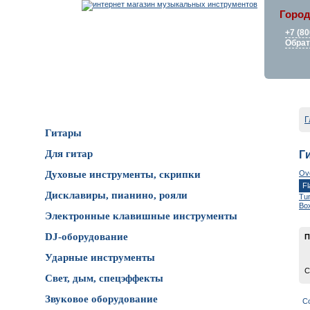
Город
+7 (80
Обрат
Каталог товаров
Г
Гитары
Для гитар
Г
Ove
Духовые инструменты, скрипки
Fl
Дисклавиры, пианино, рояли
Tu
Bo
Электронные клавишные инструменты
DJ-оборудование
П
Ударные инструменты
С
Свет, дым, спецэффекты
Звуковое оборудование
С