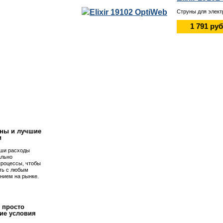
Струны для элект
1 791 руб
!
ны и лучшие
и
ши расходы
ально
процессы, чтобы
ть с любым
нием на рынке.
 просто
ие условия