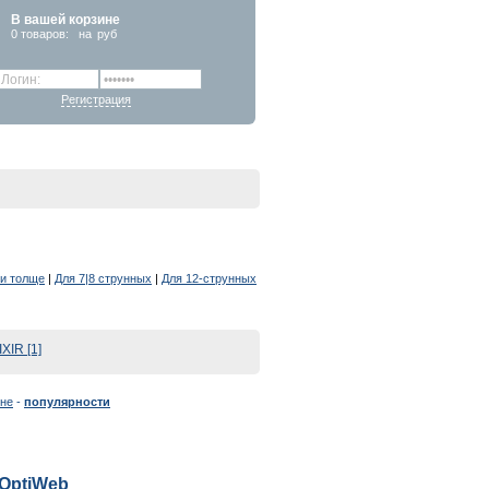
В вашей корзине
0
товаров:
на
руб
Регистрация
 и толще
|
Для 7|8 струнных
|
Для 12-струнных
IXIR [1]
не
-
популярности
2 OptiWeb