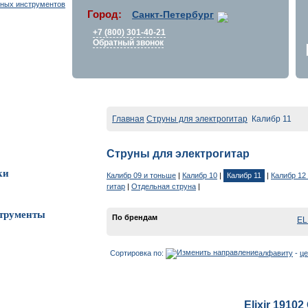
Город:
Санкт-Петербург
+7 (800) 301-40-21
Обратный звонок
Главная
Струны для электрогитар
Калибр 11
Струны для электрогитар
ки
Калибр 09 и тоньше
|
Калибр 10
|
Калибр 11
|
Калибр 12
гитар
|
Отдельная струна
|
трументы
По брендам
EL
Сортировка по:
алфавиту
-
це
Elixir 1910